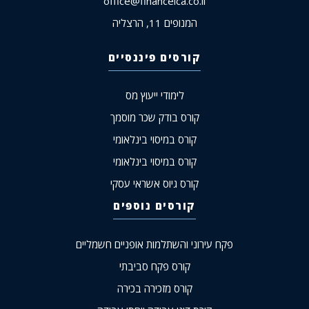
office@financeica.co.il
המנופים 11, הרצליה
קורסים פיננסיים
לימודי ייעוץ מס
קורס בודק שכר מוסמך
קורס במיסוי בינלאומי
קורס במיסוי בינלאומי
קורס גיוס אשראי עסקי
קורסים נוספים
פקח עירוני והשתלמות אופניים חשמליים
קורס פקח סביבתי
קורס מזכירה בכירה