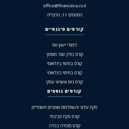
office@financeica.co.il
המנופים 11, הרצליה
קורסים פיננסיים
לימודי ייעוץ מס
קורס בודק שכר מוסמך
קורס במיסוי בינלאומי
קורס במיסוי בינלאומי
קורס גיוס אשראי עסקי
קורסים נוספים
פקח עירוני והשתלמות אופניים חשמליים
קורס פקח סביבתי
קורס מזכירה בכירה