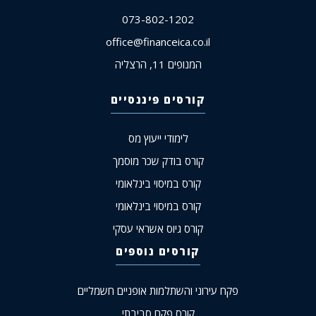
073-802-1202
office@financeica.co.il
המנופים 11, הרצליה
קורסים פיננסיים
לימודי ייעוץ מס
קורס בודק שכר מוסמך
קורס במיסוי בינלאומי
קורס במיסוי בינלאומי
קורס גיוס אשראי עסקי
קורסים נוספים
פקח עירוני והשתלמות אופניים חשמליים
קורס פקח סביבתי