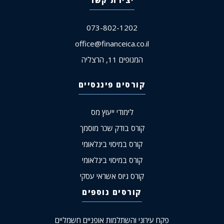
073-802-1202
office@financeica.co.il
המנופים 11, הרצליה
קורסים פיננסיים
לימודי ייעוץ מס
קורס בודק שכר מוסמך
קורס במיסוי בינלאומי
קורס במיסוי בינלאומי
קורס גיוס אשראי עסקי
קורסים נוספים
פקח עירוני והשתלמות אופניים חשמליים