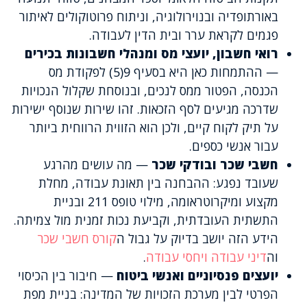
באורתופדיה ובנוירולוגיה, וניתוח פרוטוקולים לאיתור
פגמים לקראת ערר ובית הדין לעבודה.
רואי חשבון, יועצי מס ומנהלי חשבונות בכירים
— ההתמחות כאן היא בסעיף 9(5) לפקודת מס
הכנסה, הפטור ממס לנכים, ובנוסחת שקלול הנכויות
שדרכה מגיעים לסף הזכאות. זהו שירות שנוסף ישירות
על תיק לקוח קיים, ולכן הוא הזווית הרווחית ביותר
עבור אנשי כספים.
חשבי שכר ובודקי שכר
— מה עושים מהרגע
שעובד נפגע: ההבחנה בין תאונת עבודה, מחלת
מקצוע ומיקרוטראומה, מילוי טופס 211 ובניית
התשתית העובדתית, וקביעת נכות זמנית מול צמיתה.
הידע הזה יושב בדיוק על גבול ה
קורס חשבי שכר
וה
דיני עבודה ויחסי עבודה
.
יועצים פנסיוניים ואנשי ביטוח
— חיבור בין הכיסוי
הפרטי לבין מערכת הזכויות של המדינה: בניית מפת