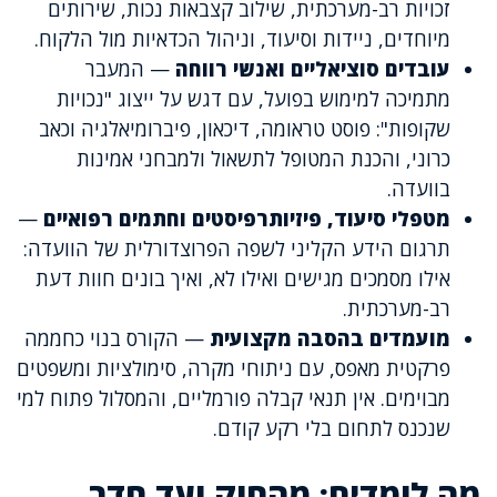
זכויות רב-מערכתית, שילוב קצבאות נכות, שירותים
מיוחדים, ניידות וסיעוד, וניהול הכדאיות מול הלקוח.
עובדים סוציאליים ואנשי רווחה
— המעבר
מתמיכה למימוש בפועל, עם דגש על ייצוג "נכויות
שקופות": פוסט טראומה, דיכאון, פיברומיאלגיה וכאב
כרוני, והכנת המטופל לתשאול ולמבחני אמינות
בוועדה.
מטפלי סיעוד, פיזיותרפיסטים וחתמים רפואיים
—
תרגום הידע הקליני לשפה הפרוצדורלית של הוועדה:
אילו מסמכים מגישים ואילו לא, ואיך בונים חוות דעת
רב-מערכתית.
מועמדים בהסבה מקצועית
— הקורס בנוי כחממה
פרקטית מאפס, עם ניתוחי מקרה, סימולציות ומשפטים
מבוימים. אין תנאי קבלה פורמליים, והמסלול פתוח למי
שנכנס לתחום בלי רקע קודם.
מה לומדים: מהחוק ועד חדר