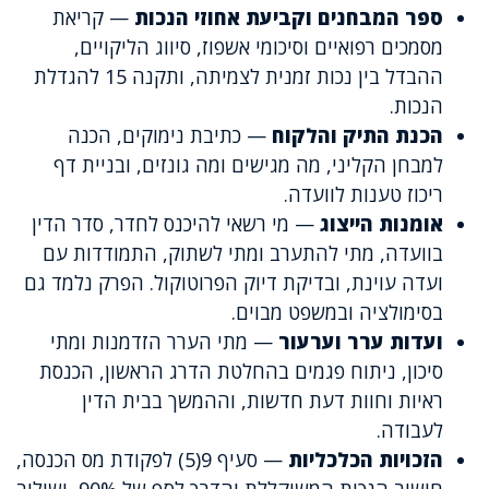
ספר המבחנים וקביעת אחוזי הנכות
— קריאת
מסמכים רפואיים וסיכומי אשפוז, סיווג הליקויים,
ההבדל בין נכות זמנית לצמיתה, ותקנה 15 להגדלת
הנכות.
הכנת התיק והלקוח
— כתיבת נימוקים, הכנה
למבחן הקליני, מה מגישים ומה גונזים, ובניית דף
ריכוז טענות לוועדה.
אומנות הייצוג
— מי רשאי להיכנס לחדר, סדר הדין
בוועדה, מתי להתערב ומתי לשתוק, התמודדות עם
ועדה עוינת, ובדיקת דיוק הפרוטוקול. הפרק נלמד גם
בסימולציה ובמשפט מבוים.
ועדות ערר וערעור
— מתי הערר הזדמנות ומתי
סיכון, ניתוח פגמים בהחלטת הדרג הראשון, הכנסת
ראיות וחוות דעת חדשות, וההמשך בבית הדין
לעבודה.
הזכויות הכלכליות
— סעיף 9(5) לפקודת מס הכנסה,