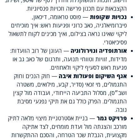
חישוב הנכות המשוקללת והדרך לסף של 90%, ושילוב
הקצבאות עם תכנון פרישה וזכויות פנסיוניות.
נכויות שקופות
— פוסט טראומה, דיכאון,
פיברומיאלגיה, כאב כרוני ופגיעות ראש: איך מוכיחים
ליקוי שאינו נראה בצילום, ואיך מכינים לקוח לתשאול
פסיכיאטרי.
אורתופדיה ונוירולוגיה
— העוגן של רוב הוועדות:
מדידות, זוויות וטווחי תנועה, ותרגום של כאב גב או
פגיעת ראש לסעיף ליקוי ולאחוזים.
אגף השיקום ופעולות איבה
— חוק הנכים וחוק
התגמולים, מי זכאי (סדיר, קבע, מילואים, משטרה
ושב״ס), מסלול התביעה הייחודי, ועבודה מול קצין
התגמולים. הפרק כולל גם את תיקי נפגעי מסיבת
נובה.
פרויקט גמר
— בניית אסטרטגיית מיצוי מלאה לתיק
מורכב והצגתה מול ועדת מומחים, לצד אתיקה
מקצועית, הגבלת שכר הטרחה, והסכם ההתקשרות