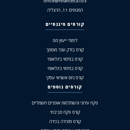
office@financeica.co.il
המנופים 11, הרצליה
קורסים פיננסיים
לימודי ייעוץ מס
קורס בודק שכר מוסמך
קורס במיסוי בינלאומי
קורס במיסוי בינלאומי
קורס גיוס אשראי עסקי
קורסים נוספים
פקח עירוני והשתלמות אופניים חשמליים
קורס פקח סביבתי
קורס מזכירה בכירה